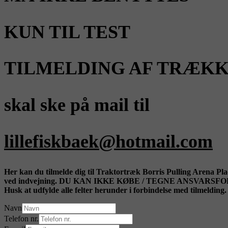
KUN TIL TEST
TILMELDING AF TRÆK
skal ske på mail til
lillefiskbaek@hotmail.com
Her kan du tilmelde dig til Traktortræk Borris Pulling Arena Plad
ved indvejning. DU KAN IKKE KØBE / TEGNE ANSVARSFORSIKRI
Husk at udfylde alle felter herunder i forbindelse med tilmelding
Navn
Telefon nr.