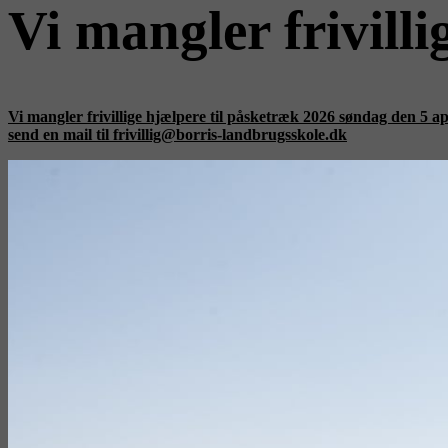
Vi mangler frivi
Vi mangler frivillige hjælpere til påsketræk 2026 søndag den 5 april
send en mail til frivillig@borris-landbrugsskole.dk