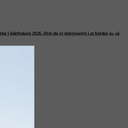
se i julefrokost 2026. Hvis du er interesseret i at hjælpe os, så