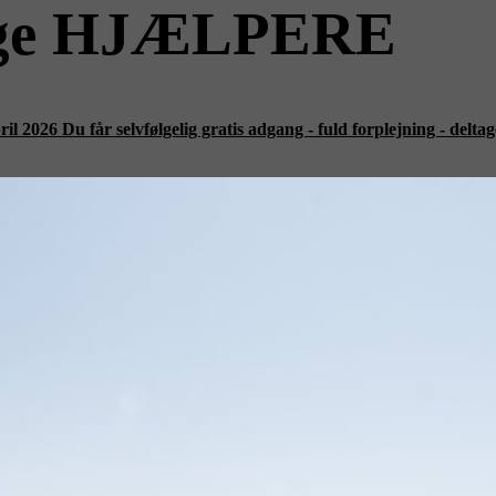
llige HJÆLPERE
 2026 Du får selvfølgelig gratis adgang - fuld forplejning - deltagel