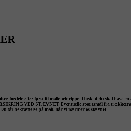
KER
ser fordele efter først til mølleprincippet Husk at du skal have e
NG VED STÆVNET Eventuelle spørgsmål fra trækkerne kan sti
. Du får bekræftelse på mail, når vi nærmer os stævnet